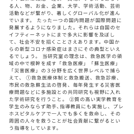
る人、物、お金、企業、大学、学術活動、芸術
活動などが繋がり、著しくグローバル化が進ん
でいます。 たった一つの国内問題が国際問題に
発展するようになりました。それらは自国のセ
イフティーネットにまで多大に影響を及ぼし
て、社会不安を招くことさえあります。中国か
らの新型コロナ感染症はまさにその典型といえ
るでしょう。 当研究室の理念は、救急医学の領
域の中で根幹を成す「救急医療」「蘇生医療」
「災害医療」の３分野を広く世界レベルで捕ら
えて、 ①救急医療体制と救急搬送、救急診療、
市民の救急蘇生法の啓発、毎年発生する災害医
療問題などに多施設との共同研究も視野に入れ
た学術研究を行うこと。 ②質の高い実学教育を
学生のみならず助手､指導教員にも実施し、プレ
ホスピタルケアで一人でも多くを救命し、その
周囲の人々を救うことが社会貢献に繋がるとい
う指導をしています。