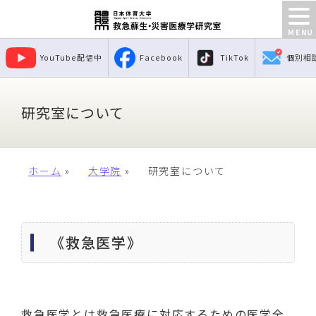
YouTube配信中
Facebook
TikTok
個別相
研究室について
ホーム
»
大学院
»
研究室について
《救急医学》
救急医学とは救急医療に対応するための医学全