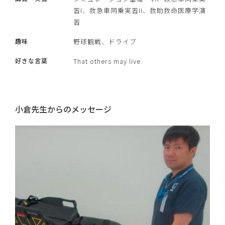
習I、救急車同乗実習II、救助救命医療学演
習
趣味
野球観戦、ドライブ
好きな言葉
That others may live.
小倉先生からのメッセージ