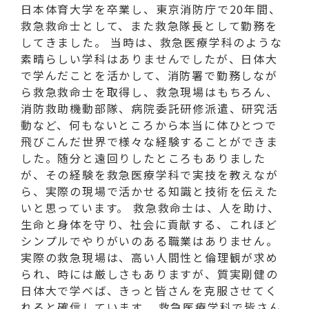
日本体育大学を卒業し、東京消防庁で20年間、
救急救命士として、また救急隊長として勤務を
してきました。 当時は、救急医療学科のような
素晴らしい学科はありませんでしたが、日体大
で学んだことを活かして、消防署で勤務しなが
ら救急救命士を取得し、救急現場はもちろん、
消防救助機動部隊、病院委託研修派遣、研究活
動など、何もないところから本当に体ひとつで
飛びこんだ世界で様々な経験することができま
した。随分と遠回りしたところもありました
が、その経験を救急医療学科で実技を教えなが
ら、実際の現場で活かせる知識と技術を伝えた
いと思っています。 救急救命士は、人を助け、
生命と身体を守り、社会に貢献する、これほど
シンプルでやりがいのある職業はありません。
実際の救急現場は、高い人間性と倫理観が求め
られ、時には厳しさもありますが、質実剛健の
日体大で学べば、きっと皆さんを克服させてく
れると確信しています。 救急医療学科で皆さん