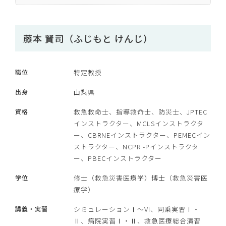
藤本 賢司（ふじもと けんじ）
職位
特定教授
出身
山梨県
資格
救急救命士、指導救命士、防災士、JPTEC
インストラクター、MCLSインストラクタ
ー、CBRNEインストラクター、PEMECイン
ストラクター、NCPR -Pインストラクタ
ー、PBECインストラクター
学位
修士（救急災害医療学）博士（救急災害医
療学）
講義・実習
シミュレーションⅠ～VI、同乗実習Ⅰ・
Ⅱ、病院実習Ⅰ・Ⅱ、救急医療総合演習