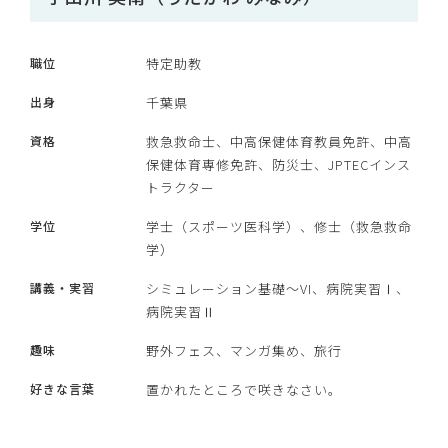
職位
特定助教
出身
千葉県
資格
救急救命士、中高保健体育教員免許、中高
保健体育専修免許、防災士、JPTECインス
トラクター
学位
学士（スポーツ医科学）、修士（救急救命
学）
講義・実習
シミュレーション基礎～VI、病院実習Ⅰ、
病院実習Ⅱ
趣味
野外フェス、マンガ集め、旅行
好きな言葉
置かれたところで咲きなさい。