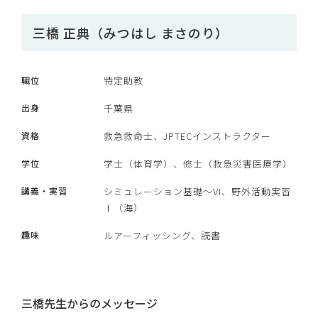
三橋 正典（みつはし まさのり）
職位
特定助教
出身
千葉県
資格
救急救命士、JPTECインストラクター
学位
学士（体育学）、修士（救急災害医療学）
講義・実習
シミュレーション基礎～VI、野外活動実習
Ⅰ（海）
趣味
ルアーフィッシング、読書
三橋先生からのメッセージ