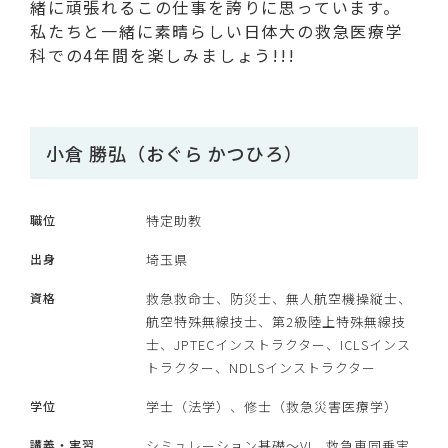
緒に頑張れるこの仕事を誇りに思っています。
私たちと一緒に素晴らしい日体大の救急医療学
科での4年間を楽しみましょう!!!
小倉 勝弘（おぐら かつひろ）
職位
特定助教
出身
埼玉県
資格
救急救命士、防災士、無人航空機操縦士、
航空特殊無線技士、第2級陸上特殊無線技
士、JPTECインストラクター、ICLSインス
トラクター、NDLSインストラクター
学位
学士（法学）、修士（救急災害医療学）
講義・実習
シミュレーション基礎～VI、救急車同乗実