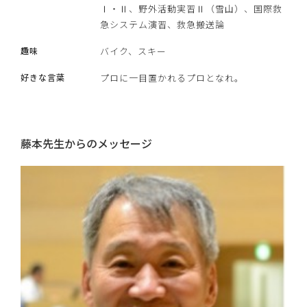
Ⅰ・Ⅱ、野外活動実習Ⅱ（雪山）、国際救
急システム演習、救急搬送論
趣味
バイク、スキー
好きな言葉
プロに一目置かれるプロとなれ。
藤本先生からのメッセージ