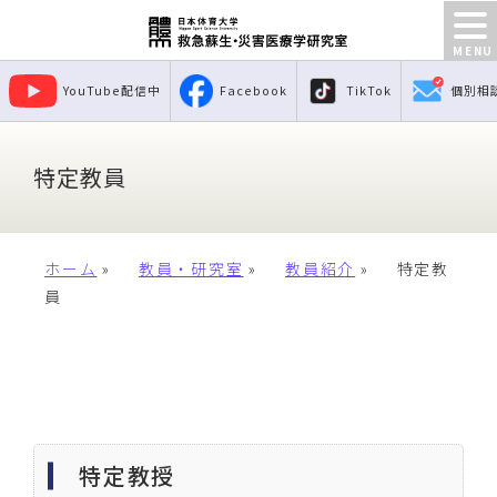
YouTube配信中
Facebook
TikTok
個別相
特定教員
ホーム
»
教員・研究室
»
教員紹介
»
特定教
員
特定教授