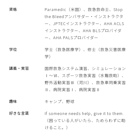
資格
Paramedic（米国）、救急救命士、Stop
the Bleedアンバサダー・インストラクタ
ー、JPTECインストラクター、AHA ACLS
インストラクター、AHA BLSプロバイダ
ー、AHA PALSプロバイダー
学位
学士（救急医療学）、修士（救急災害医療
学）
講義・実習
国際救急システム演習、シミュレーション
Ⅰ〜Ⅵ、スポーツ救急実習（水難救助）、
野外活動実習Ⅲ（河川）、救急車同乗実習
Ⅱ、病院実習Ⅰ、病院実習Ⅱ
趣味
キャンプ、野球
好きな言葉
If someone needs help, give it to them.
（困っている人がいたら、ためらわずに助
けること。）