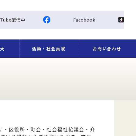
uTube配信中
Facebook
大
活動・社会貢献
お問い合わせ
地震・豪
国際研修プログラムにつ
支援活動
クス演習
ジ演習
S
地域・社会と共に
講習会案内 一覧
ギャラリー
国際活動
国際学会での発表・講演
いて
ザ・区役所・町会・社会福祉協議会・介