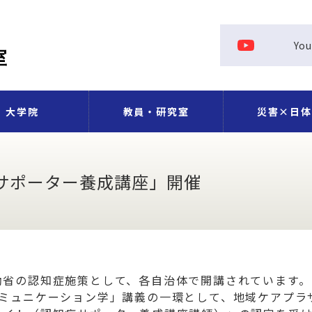
Yo
大学院
教員・研究室
災害×日体
令和6年能登半島
科長メッセージ
学院在学生の声
究室について
TAについて
修士課程
博士課程
特定教員
学事顧問
准教授
教授
助教
助手
増野研究室（修正中）
鈴木研究室
中澤研究室
山田研究室
成川研究室
原田研究室
三橋研究室
教員紹介
これまでの災害
災害ロジスティ
上五島町災害ロ
日体大EDM
雨対応
サポーター養成講座」開催
働省の認知症施策として、各自治体で開講されています。
コミュニケーション学」講義の一環として、地域ケアプラ