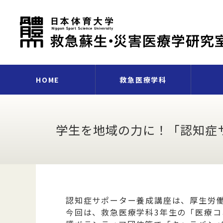
HOME
救急医療学科
日体大が目指す救急救命
救急救命士国家試験とは
就職率と公務員試験対策
救急医療学科の4年間
イベント紹介
演習・実習
在学生の声
卒業生の声
研究
大
研
士像
学生を地域の力に！「認知症
認知症サポーター養成講座は、厚生労
今回は、救急医療学科3年生の「医療