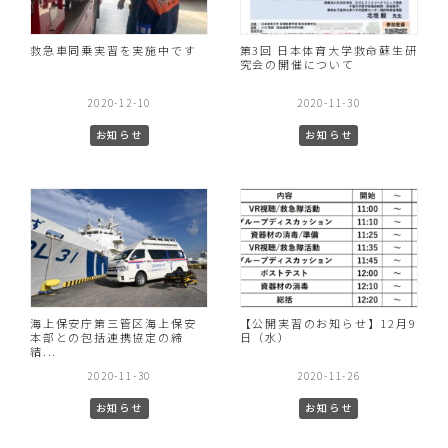
救急車同乗実習を実施中です
第3回 日本体育大学救命蘇生研
究会の開催について
2020-12-10
2020-11-30
お知らせ
お知らせ
海上保安庁第三管区海上保安
【公開実習のお知らせ】12月9
本部との包括連携協定の締
日（水）
結...
2020-11-30
2020-11-26
お知らせ
お知らせ