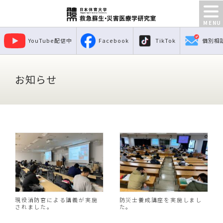
YouTube配信中
Facebook
TikTok
個別相
お知らせ
現役消防官による講義が実施
防災士養成講座を実施しまし
されました。
た。